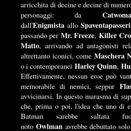
arricchita di decine e decine di numeros
Catwom
personaggi: da
Enigmista
Spaventapasseri
dall'
allo
Mr. Freeze
Killer Cro
passando per
,
Matto
, arrivando ad antagonisti re
Maschera N
altrettanto iconici, come
Harley Quinn
Hu
o i contemporanei
,
Effettivamente, nessun eroe può vant
Fla
memorabile di nemici, seppur
avvicinarsi. In questo marasma di sup
che, prima o poi, l'idea che uno di e
Batman sarebbe saltata fu
Owlman
noto
avrebbe debuttato solo 