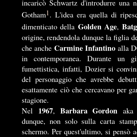
incaricò Schwartz d'introdurre una n
1
Gotham
. L'idea era quella di ripe
Golden Age
Batg
dimenticato della
,
origine, rendendola dunque la figlia 
Carmine Infantino
che anche
alla D
in contemporanea. Durante un gir
fumettistica, infatti, Dozier si conv
del personaggio che avrebbe debut
esattamente ciò che cercavano per gar
stagione.
1967
Barbara Gordon
Nel
,
aka B
dunque, non solo sulla carta stam
schermo. Per quest'ultimo, si pensò a