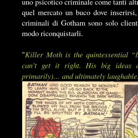
uno psicotico criminale come tanti alt
quel mercato un buco dove inserirsi, 
criminali di Gotham sono solo client
modo riconquistarli.
Killer Moth is the quintessential “
"
can’t get it right. His big ideas 
primarily)… and ultimately laughable