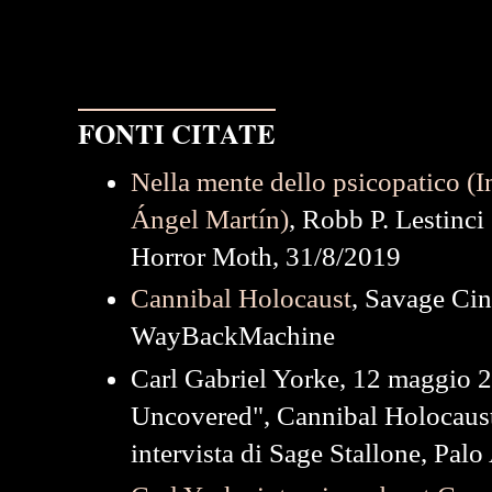
⎯⎯⎯⎯⎯⎯⎯⎯⎯⎯⎯⎯
FONTI CITATE
gatti
Nella mente dello psicopatico (I
Ángel Martín)
, Robb P. Lestinci
Horror Moth, 31/8/2019
Cannibal Holocaust
, Savage Cin
WayBackMachine
Carl Gabriel Yorke, 12 maggio 
Uncovered", Cannibal Holocaus
intervista di Sage Stallone, Palo