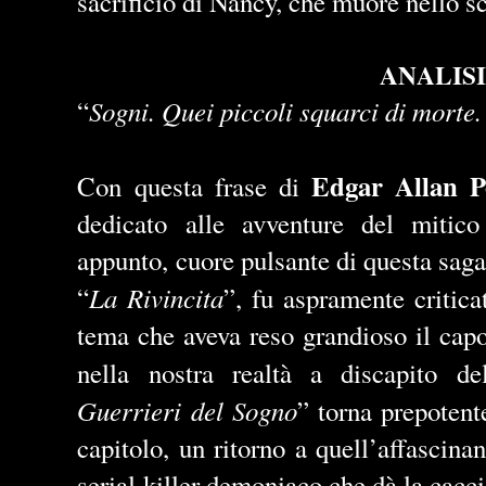
sacrificio di Nancy, che muore nello sc
ANALISI
Sogni. Quei piccoli squarci di morte
“
Edgar Allan P
Con questa frase di
dedicato alle avventure del mitic
appunto, cuore pulsante di questa saga 
La Rivincita
“
”, fu aspramente critica
tema che aveva reso grandioso il capo
nella nostra realtà a discapito de
Guerrieri del Sogno
” torna prepotent
capitolo, un ritorno a quell’affascina
serial killer demoniaco che dà la cacci