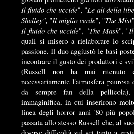
Il fluido che uccide
Le ali della lib
", "
Shelley"
Il miglio verde
The Mist
, "
", "
Il fluido che uccide
The Mask
I
", "
", "
quali si misero a rielaborare lo sc
passione. Il duo aggiustò le basi pos
incontrare il gusto dei produttori e sv
(Russell non ha mai ritenuto c
necessariamente l'atmosfera paurosa 
da sempre fan della pellicola),
immaginifica, in cui inserirono mol
linea degli horror anni '80 più popol
passata allo stesso Russell che, al suo
diverse difficoltà sul set tanto a gest