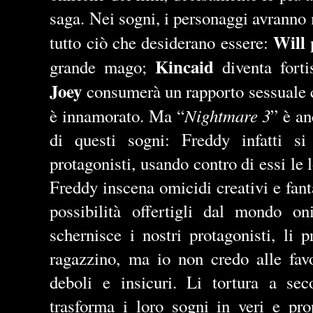
saga. Nei sogni, i personaggi avranno
Will
tutto ciò che desiderano essere:
Kincaid
grande mago;
diventa fort
Joey
consumerà un rapporto sessuale co
Nightmare 3
è innamorato. Ma “
” è an
di questi sogni: Freddy infatti s
protagonisti, usando contro di essi le 
Freddy inscena omicidi creativi e fant
possibilità offertigli dal mondo on
schernisce i nostri protagonisti, li 
ragazzino, ma io non credo alle favol
deboli e insicuri. Li tortura a sec
trasforma i loro sogni in veri e pro