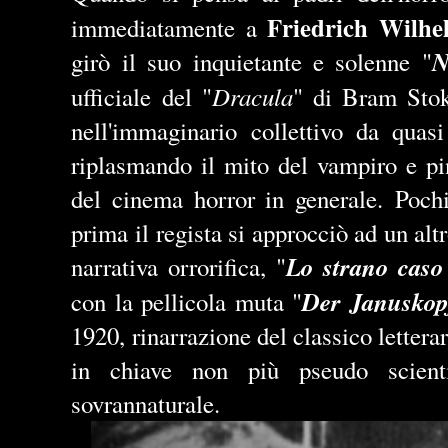
Friedrich Wilh
immediatamente a
N
girò il suo inquietante e solenne "
Dracula
ufficiale del "
" di Bram Stok
nell'immaginario collettivo da quas
riplasmando il mito del vampiro e pi
del cinema horror in generale.
Poch
prima il regista si approcciò ad un alt
Lo strano caso 
narrativa
orrorifica
, "
Der
Januskop
con l
a pellicola muta "
1920, rinarrazione del classico letterar
in chiave non più pseudo scienti
sovrannaturale.