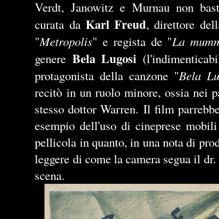
Verdt
,
Janowitz
e
Murnau
non basta
Karl Freud
curata da
, direttore del
Metropolis
La mumm
"
" e regista de "
Bela
Lugosi
genere
(l'indimenticabi
Bela
Lu
protagonista della canzone "
recitò in un ruolo minore, ossia nei
stesso dottor Warren.
Il film parrebb
esempio dell'uso di cineprese mobili
pellicola in quanto, in una nota di pro
leggere di come la camera segua il dr. 
scena.