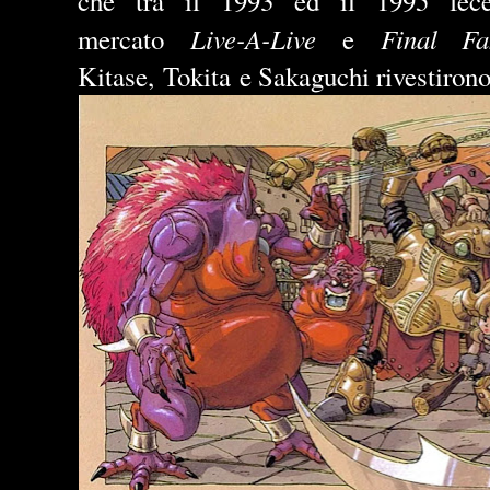
che tra il 1993 ed il 1995 fece
Live-A-Live
Final Fa
mercato
e
Kitase,
Tokita
e Sakaguchi rivestirono