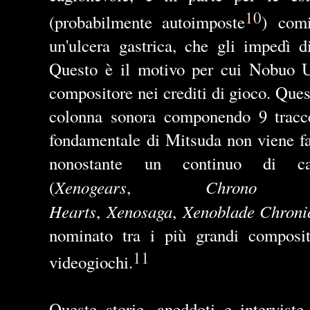
10
(probabilmente autoimposte
)
comi
un'ulcera gastrica, che gli impedì d
Questo è il motivo per cui Nobuo 
compositore nei crediti di gioco. Quest
colonna sonora componendo 9 tracce 
fondamentale di Mitsuda non viene fa
nonostante un continuo di car
Xenogears
Chrono
(
,
Hearts
Xenosaga
Xenoblade Chroni
,
,
nominato tra i più grandi composi
11
videogiochi.
Queste storie, aneddoti e intervist