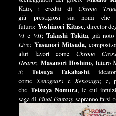
Chrono Trigg
Kato, i crediti di
gi
à
prestigiosi sia nomi che s
Yoshinori Kitase
futuro:
, director d
Takashi Tokita
VI
VII
e
;
, già
noto
Yasunori Mitsuda
Live
;
, composito
Chrono Cro
altri lavori come
Masanori Hoshino
Hearts
;
, futuro
Tetsuya Takahashi
3
;
, ideat
Xenogears
Xenosaga
come
e
;
e
, 
Tetsuya Nomura
che
, le cui intuiz
Final Fantasy
saga di
sapranno farsi o