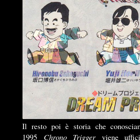
Il resto poi è storia che conosci
Chrono Trigger
1995
viene uffici