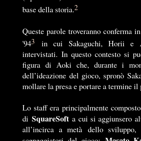
2
base della storia.
Queste parole troveranno conferma i
3
'94
in cui Sakaguchi, Horii e A
intervistati. In questo contesto si p
figura di Aoki che, durante i mom
dell’ideazione del gioco, spronò Sak
mollare la presa e portare a termine il 
Lo staff era principalmente composto 
SquareSoft
di
a cui si aggiunsero alt
all
’
incirca a met
à
dello sviluppo,
Masato K
sceneggiatori del gioco: