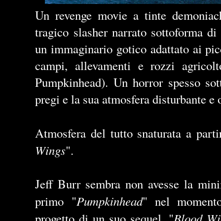
Un revenge movie a tinte demoniac
tragico slasher narrato sottoforma di
un immaginario gotico adattato ai picc
campi, allevamenti e rozzi agricolt
Pumpkinhead). Un horror spesso sott
pregi e la sua atmosfera disturbante e 
Atmosfera del tutto snaturata a parti
Wings
".
Jeff Burr sembra non avesse la minim
Pumpkinhead
primo "
" nel momento
Blood Wi
progetto di un suo sequel, "