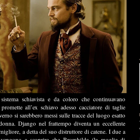
 sistema schiavista e da coloro che continuavano
promette all’ex schiavo adesso cacciatore di taglie
verno si sarebbero messi sulle tracce del luogo esatto
a donna. Django nel frattempo diventa un eccellente
 migliore, a detta del suo distruttore di catene. I due a
 vengono a scoprire che Bromhilda (la moglie di