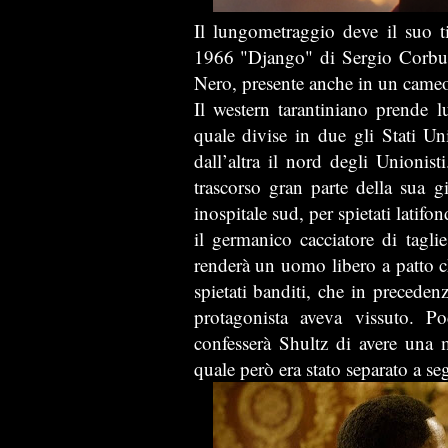
Il lungometraggio deve il suo t
1966 "Django" di Sergio Corbuc
Nero, presente anche in un cameo 
Il western tarantiniano prende 
quale divise in due gli Stati Un
dall’altra il nord degli Unioni
trascorso gran parte della sua g
inospitale sud, per spietati latifo
il germanico cacciatore di tagli
renderà un uomo libero a patto ch
spietati banditi, che in preceden
protagonista aveva vissuto. 
confesserà Shultz di avere una 
quale però era stato separato a se