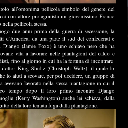
itolo all’omonima pellicola simbolo del genere del
ci con attore protagonista un giovanissimo Franco
nella pellicola stessa.
luogo due anni prima della guerra di secessione, la
iti d’America, da una parte il sud dei confederati e
sti. Django (Jamie Foxx) è uno schiavo nero che ha
iovane vita a lavorare nelle piantagioni del caldo e
ndisti, fino al giorno in cui ha la fortuna di incontrare
e dottor King Shultz (Christoph Waltz), il quale lo
e lo aiuti a scovare, per poi uccidere, un gruppo di
za avevano lavorato nella stessa piantagione in cui il
Poco tempo dopo il loro primo incontro Django
moglie (Kerry Washington) anche lei schiava, dalla
guito della loro tentata fuga dalla piantagione.