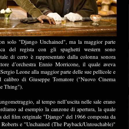
on solo "Django Unchained", ma la maggior parte
ica del regista con gli spaghetti western sono
tale di certo è rappresentato dalla colonna sonora
ttore d’orchestra Ennio Morricone, il quale aveva
ergio Leone alla maggior parte delle sue pellicole e
del calibro di Giuseppe Tornatore ("Nuovo Cinema
e Thing").
 lungometraggio, al tempo nell’uscita nelle sale erano
ordiamo ad esempio la canzone di apertura, la quale
ma del film originale "Django" del 1966 composta da
y Roberts e "Unchained (The Payback/Untouchable)"